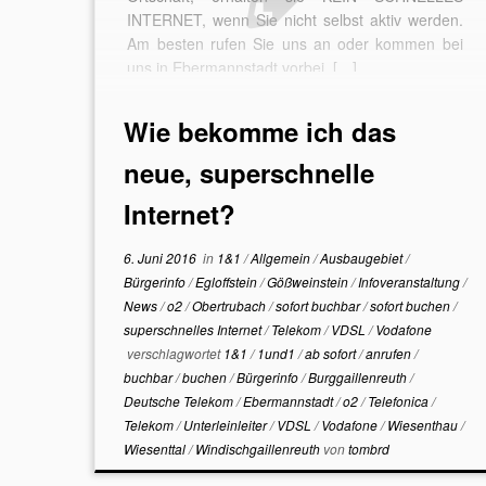
INTERNET, wenn Sie nicht selbst aktiv werden.
Am besten rufen Sie uns an oder kommen bei
uns in Ebermannstadt vorbei. […]
Wie bekomme ich das
neue, superschnelle
Internet?
6. Juni 2016
in
1&1
/
Allgemein
/
Ausbaugebiet
/
Bürgerinfo
/
Egloffstein
/
Gößweinstein
/
Infoveranstaltung
/
News
/
o2
/
Obertrubach
/
sofort buchbar
/
sofort buchen
/
superschnelles Internet
/
Telekom
/
VDSL
/
Vodafone
verschlagwortet
1&1
/
1und1
/
ab sofort
/
anrufen
/
buchbar
/
buchen
/
Bürgerinfo
/
Burggaillenreuth
/
Deutsche Telekom
/
Ebermannstadt
/
o2
/
Telefonica
/
Telekom
/
Unterleinleiter
/
VDSL
/
Vodafone
/
Wiesenthau
/
Wiesenttal
/
Windischgaillenreuth
von
tombrd