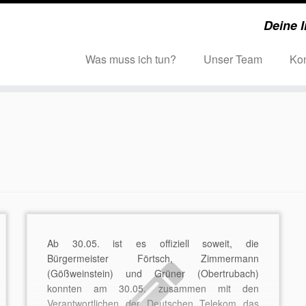
Deine I
Was muss ich tun?
Unser Team
Kon
Ab 30.05. ist es offiziell soweit, die
Bürgermeister Förtsch, Zimmermann
(Gößweinstein) und Grüner (Obertrubach)
konnten am 30.05. zusammen mit den
Verantwortlichen der Deutschen Telekom das