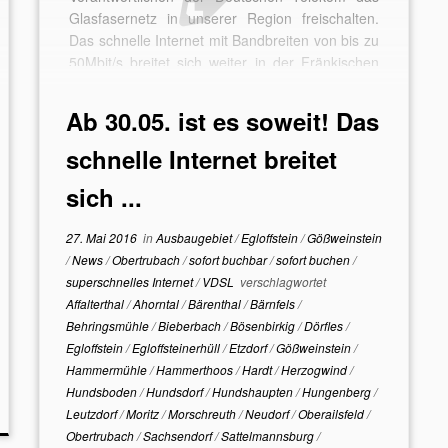
Glasfasernetz in unserer Region freischalten.
Das schnelle Internet mit Bandbreiten von bis zu
50Mbit/s breitet sich weiter in der Fränkischen
Schweiz aus. In den zurückliegenden […]
Ab 30.05. ist es soweit! Das
schnelle Internet breitet
sich ...
27. Mai 2016
in
Ausbaugebiet
/
Egloffstein
/
Gößweinstein
/
News
/
Obertrubach
/
sofort buchbar
/
sofort buchen
/
superschnelles Internet
/
VDSL
verschlagwortet
Affalterthal
/
Ahorntal
/
Bärenthal
/
Bärnfels
/
Behringsmühle
/
Bieberbach
/
Bösenbirkig
/
Dörfles
/
Egloffstein
/
Egloffsteinerhüll
/
Etzdorf
/
Gößweinstein
/
Hammermühle
/
Hammerthoos
/
Hardt
/
Herzogwind
/
Hundsboden
/
Hundsdorf
/
Hundshaupten
/
Hungenberg
/
Leutzdorf
/
Moritz
/
Morschreuth
/
Neudorf
/
Oberailsfeld
/
Obertrubach
/
Sachsendorf
/
Sattelmannsburg
/