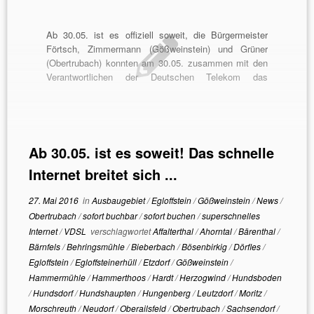
Ab 30.05. ist es offiziell soweit, die Bürgermeister
Förtsch, Zimmermann (Gößweinstein) und Grüner
(Obertrubach) konnten am 30.05. zusammen mit den
Verantwortlichen der Deutschen Telekom das
Glasfasernetz in unserer Region freischalten. Das
schnelle Internet mit Bandbreiten von bis zu 50Mbit/s
breitet sich weiter in der Fränkischen Schweiz aus. In
den zurückliegenden […]
Ab 30.05. ist es soweit! Das schnelle
Internet breitet sich ...
27. Mai 2016
in
Ausbaugebiet
/
Egloffstein
/
Gößweinstein
/
News
/
Obertrubach
/
sofort buchbar
/
sofort buchen
/
superschnelles
Internet
/
VDSL
verschlagwortet
Affalterthal
/
Ahorntal
/
Bärenthal
/
Bärnfels
/
Behringsmühle
/
Bieberbach
/
Bösenbirkig
/
Dörfles
/
Egloffstein
/
Egloffsteinerhüll
/
Etzdorf
/
Gößweinstein
/
Hammermühle
/
Hammerthoos
/
Hardt
/
Herzogwind
/
Hundsboden
/
Hundsdorf
/
Hundshaupten
/
Hungenberg
/
Leutzdorf
/
Moritz
/
Morschreuth
/
Neudorf
/
Oberailsfeld
/
Obertrubach
/
Sachsendorf
/