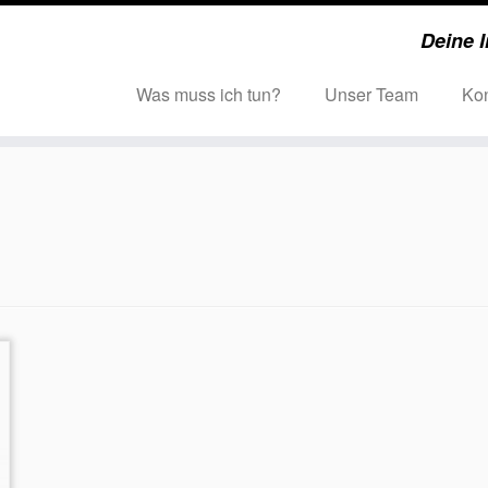
Deine I
Was muss ich tun?
Unser Team
Kon