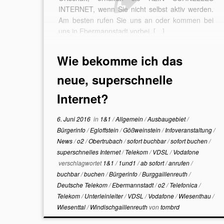
INTERNET, wenn Sie nicht selbst aktiv werden.
Am besten rufen Sie uns an oder kommen bei
uns in Ebermannstadt vorbei. […]
Wie bekomme ich das
neue, superschnelle
Internet?
6. Juni 2016
in
1&1
/
Allgemein
/
Ausbaugebiet
/
Bürgerinfo
/
Egloffstein
/
Gößweinstein
/
Infoveranstaltung
/
News
/
o2
/
Obertrubach
/
sofort buchbar
/
sofort buchen
/
superschnelles Internet
/
Telekom
/
VDSL
/
Vodafone
verschlagwortet
1&1
/
1und1
/
ab sofort
/
anrufen
/
buchbar
/
buchen
/
Bürgerinfo
/
Burggaillenreuth
/
Deutsche Telekom
/
Ebermannstadt
/
o2
/
Telefonica
/
Telekom
/
Unterleinleiter
/
VDSL
/
Vodafone
/
Wiesenthau
/
Wiesenttal
/
Windischgaillenreuth
von
tombrd