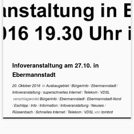
Infoveranstaltung am 27.10. in
Ebermannstadt
20. Oktober 2016
in
Ausbaugebiet
/
Bürgerinfo
/
Ebermannstadt
/
Infoveranstaltung
/
superschnelles Internet
/
Telekom
/
VDSL
verschlagwortet
Bürgerinfo
/
Ebermannstadt
/
Ebermannstadt-Nord
/
Eschlipp
/
Info
/
Information
/
Infoveranstaltung
/
Neuses
/
Rüssenbach
/
Schnelles Internet
/
Telekom
/
VDSL
von
tombrd